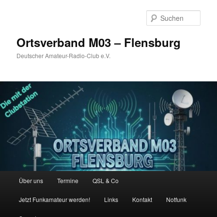
Zum
primären
Such
Inhalt
springen
Ortsverband M03 – Flensburg
Deutscher Amateur-Radio-Club e.V.
Hauptmenü
Über uns
Termine
QSL & Co
Jetzt Funkamateur werden!
Links
Kontakt
Notfunk