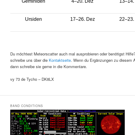
Geminiden
4–20. Dez
13–14.
Ursiden
17–26. Dez
22–23.
Du möchtest Meteorscatter auch mal ausprobieren oder benötigst Hilfe
schreibe uns über die
Kontaktseite
. Wenn du Ergänzungen zu diesem Ar
dann schreibe sie gerne in die Kommentare.
vy 73 de Tycho – DK8LX
BAND CONDITIONS