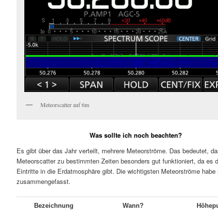
Meteorscatter auf 6m
Was sollte ich noch beachten?
Es gibt über das Jahr verteilt, mehrere Meteorströme. Das bedeutet, d
Meteorscatter zu bestimmten Zeiten besonders gut funktioniert, da es d
Eintritte in die Erdatmosphäre gibt. Die wichtigsten Meteorströme habe i
zusammengefasst.
Bezeichnung
Wann?
Höhep