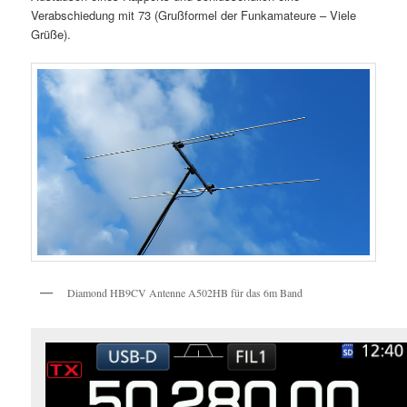
Verabschiedung mit 73 (Grußformel der Funkamateure – Viele
Grüße).
Diamond HB9CV Antenne A502HB für das 6m Band