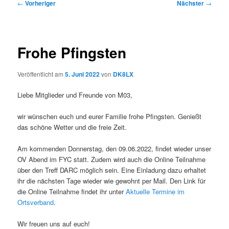
Beitragsnavigation
←
Vorheriger
Nächster
→
Frohe Pfingsten
Veröffentlicht am
5. Juni 2022
von
DK8LX
Liebe Mitglieder und Freunde von M03,
wir wünschen euch und eurer Familie frohe Pfingsten. Genießt
das schöne Wetter und die freie Zeit.
Am kommenden Donnerstag, den 09.06.2022, findet wieder unser
OV Abend im FYC statt. Zudem wird auch die Online Teilnahme
über den Treff DARC möglich sein. Eine Einladung dazu erhaltet
ihr die nächsten Tage wieder wie gewohnt per Mail. Den Link für
die Online Teilnahme findet ihr unter
Aktuelle Termine im
Ortsverband
.
Wir freuen uns auf euch!