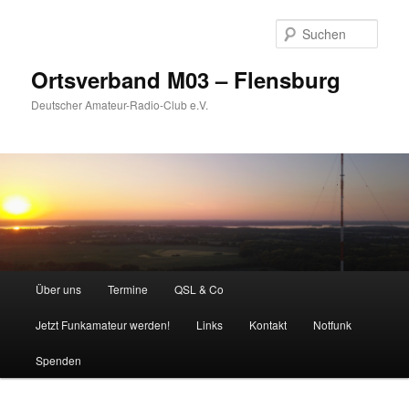
Zum
primären
Such
Inhalt
springen
Ortsverband M03 – Flensburg
Deutscher Amateur-Radio-Club e.V.
Hauptmenü
Über uns
Termine
QSL & Co
Jetzt Funkamateur werden!
Links
Kontakt
Notfunk
Spenden