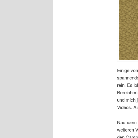
Einige von
spannende 
rein. Es l
Bereicher
und mich j
Videos. A
Nachdem M
weiteren 
den Campin