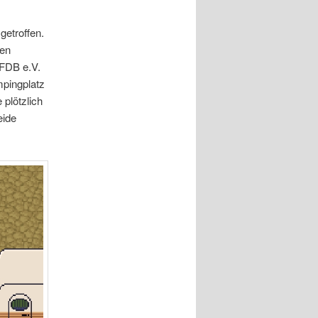
etroffen.
den
VFDB e.V.
pingplatz
 plötzlich
eide