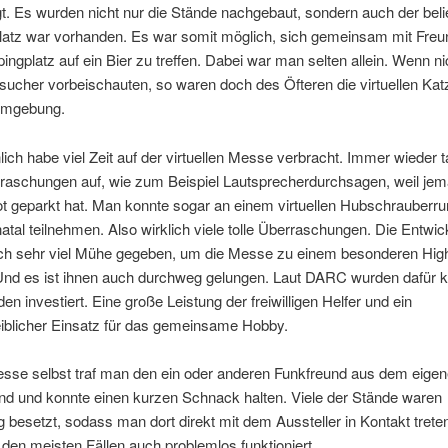
t. Es wurden nicht nur die Stände nachgebaut, sondern auch der beli
atz war vorhanden. Es war somit möglich, sich gemeinsam mit Freu
gplatz auf ein Bier zu treffen. Dabei war man selten allein. Wenn ni
ucher vorbeischauten, so waren doch des Öfteren die virtuellen Katz
Umgebung.
lich habe viel Zeit auf der virtuellen Messe verbracht. Immer wieder 
raschungen auf, wie zum Beispiel Lautsprecherdurchsagen, weil je
t geparkt hat. Man konnte sogar an einem virtuellen Hubschrauberru
tal teilnehmen. Also wirklich viele tolle Überraschungen. Die Entwic
lich sehr viel Mühe gegeben, um die Messe zu einem besonderen High
nd es ist ihnen auch durchweg gelungen. Laut DARC wurden dafür 
n investiert. Eine große Leistung der freiwilligen Helfer und ein
iblicher Einsatz für das gemeinsame Hobby.
esse selbst traf man den ein oder anderen Funkfreund aus dem eige
nd und konnte einen kurzen Schnack halten. Viele der Stände waren
 besetzt, sodass man dort direkt mit dem Aussteller in Kontakt trete
 den meisten Fällen auch problemlos funktioniert.