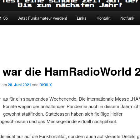
& Co
Jetzt Funkamateur werden!
Links
Kontakt
Notfunk
 war die HamRadioWorld 
ht am
28. Juni 2021
von
DK8LX
W
as für ein spannendes Wochenende. Die internationale Messe „
konnte wegen der anhaltenden Pandemie auch in diesem Jahr nich
gewohnt stattfinden. Stattdessen haben sich fleißige Helfer
eschlossen und das Messegelände virtuell nachgebaut.
e nicht nur auf die Funktionalität, sondern auch auf kleinste Details 