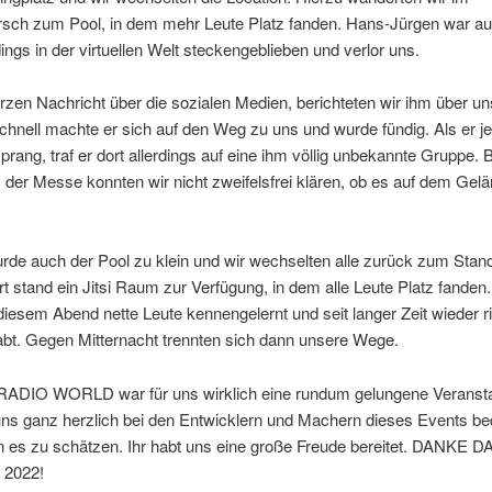
ch zum Pool, in dem mehr Leute Platz fanden. Hans-Jürgen war a
ings in der virtuellen Welt steckengeblieben und verlor uns.
urzen Nachricht über die sozialen Medien, berichteten wir ihm über un
chnell machte er sich auf den Weg zu uns und wurde fündig. Als er j
prang, traf er dort allerdings auf eine ihm völlig unbekannte Gruppe.
der Messe konnten wir nicht zweifelsfrei klären, ob es auf dem Gel
.
rde auch der Pool zu klein und wir wechselten alle zurück zum Stan
 stand ein Jitsi Raum zur Verfügung, in dem alle Leute Platz fanden.
iesem Abend nette Leute kennengelernt und seit langer Zeit wieder ric
bt. Gegen Mitternacht trennten sich dann unsere Wege.
ADIO WORLD war für uns wirklich eine rundum gelungene Veransta
ns ganz herzlich bei den Entwicklern und Machern dieses Events b
n es zu schätzen. Ihr habt uns eine große Freude bereitet. DANKE 
 2022!