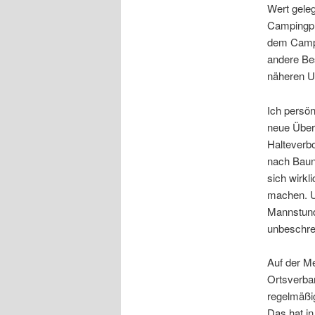
Wert geleg
Campingpl
dem Campin
andere Bes
näheren 
Ich persön
neue Über
Halteverbo
nach Bauna
sich wirk
machen. U
Mannstunde
unbeschre
Auf der M
Ortsverba
regelmäßig
Das hat in