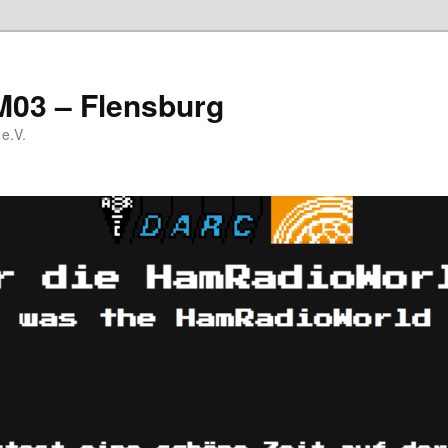
M03 – Flensburg
e.V.