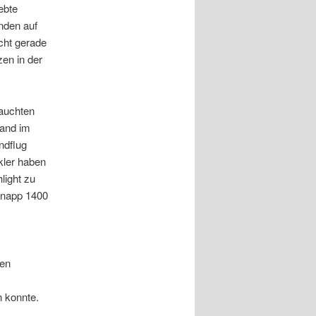
ebte
nden auf
cht gerade
en in der
tauchten
mand im
ndflug
kler haben
light zu
knapp 1400
nen
n konnte.