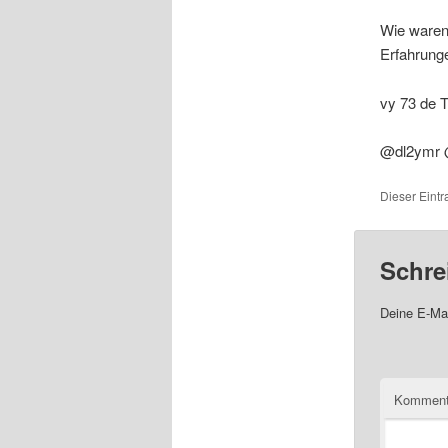
Wie waren
Erfahrunge
vy 73 de 
@dl2ymr
Dieser Eint
Schre
Deine E-Mai
Komment