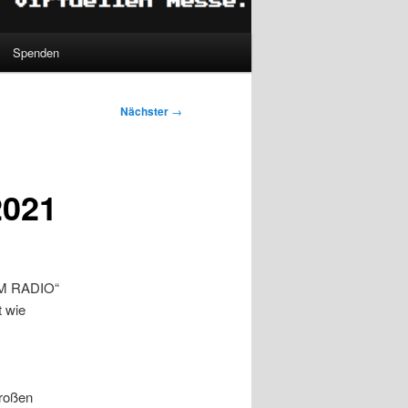
Spenden
Nächster
→
2021
HAM RADIO“
t wie
großen