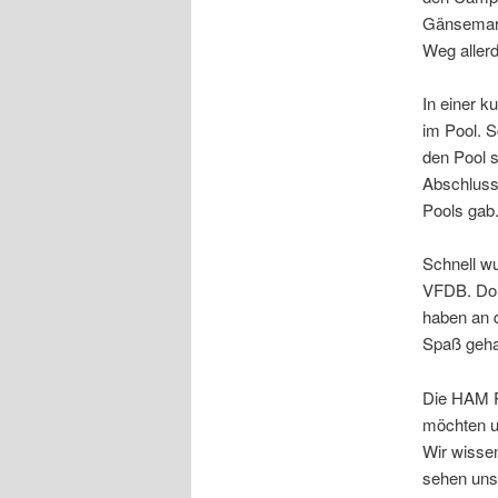
Gänsemars
Weg allerd
In einer k
im Pool. S
den Pool s
Abschluss 
Pools gab
Schnell wu
VFDB. Dort
haben an d
Spaß geha
Die HAM R
möchten u
Wir wisse
sehen uns