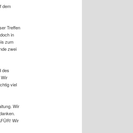
uf dem
ser Treffen
edoch in
 Bis zum
ände zwei
d des
 Wir
htig viel
ltung. Wir
edanken.
DAFÜR! Wir