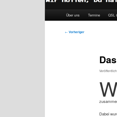
Hauptmenü
Über uns
Termine
QSL 
Beitragsnavigation
←
Vorheriger
Das
Veröffentlic
zusammeng
Dabei wurd