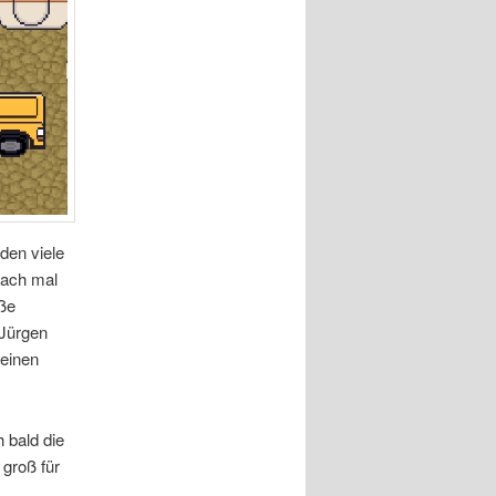
rden viele
fach mal
oße
-Jürgen
seinen
 bald die
groß für