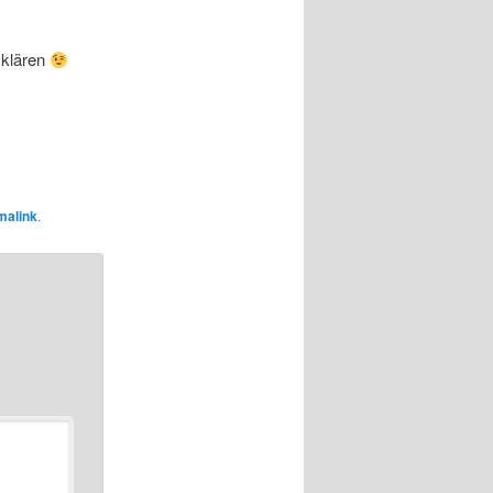
 klären
malink
.