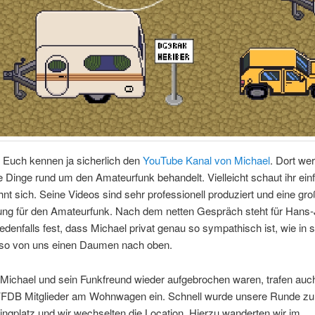
 Euch kennen ja sicherlich den
YouTube Kanal von Michael
. Dort we
Dinge rund um den Amateurfunk behandelt. Vielleicht schaut ihr ein
ohnt sich. Seine Videos sind sehr professionell produziert und eine gr
ung für den Amateurfunk. Nach dem netten Gespräch steht für Hans
edenfalls fest, dass Michael privat genau so sympathisch ist, wie in 
lso von uns einen Daumen nach oben.
ichael und sein Funkfreund wieder aufgebrochen waren, trafen auch
VFDB Mitglieder am Wohnwagen ein. Schnell wurde unsere Runde zu 
gplatz und wir wechselten die Location. Hierzu wanderten wir im