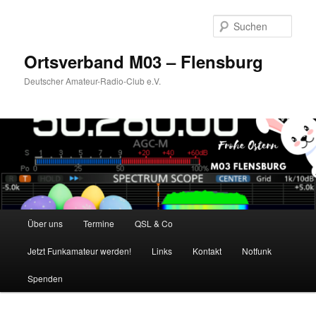
Zum
primären
Such
Inhalt
springen
Ortsverband M03 – Flensburg
Deutscher Amateur-Radio-Club e.V.
Hauptmenü
Über uns
Termine
QSL & Co
Jetzt Funkamateur werden!
Links
Kontakt
Notfunk
Spenden