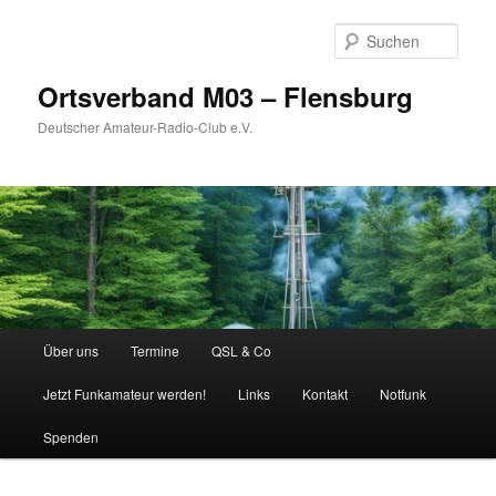
Zum
primären
Such
Inhalt
springen
Ortsverband M03 – Flensburg
Deutscher Amateur-Radio-Club e.V.
Hauptmenü
Über uns
Termine
QSL & Co
Jetzt Funkamateur werden!
Links
Kontakt
Notfunk
Spenden