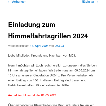
Beitragsnavigation
←
Vorheriger
Nächster
→
Einladung zum
Himmelfahrtsgrillen 2024
Veröffentlicht am
14. April 2024
von
DK8LX
Liebe Mitglieder, Freunde und Nachbarn von M03,
hiermit möchten wir Euch recht herzlich zu unserem diesjährigen
Himmelfahrtsgrillen einladen. Wir treffen uns am 09.05.2024 um
10 Uhr an unserer Clubstation DK0FL. Pro Person erheben wir
einen Beitrag von 15€. In diesem Beitrag sind Essen und
Getränke enthalten. Kinder zahlen die Hälfte.
Anmeldeschluss ist der 01.05.2024.
Über mitgebrachte Kleinigkeiten wie Brot und Salate freuen wir