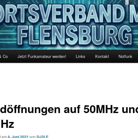
& Co
Jetzt Funkamateur werden!
Links
Kontakt
Notfunk
döffnungen auf 50MHz un
MHz
ht am
4. Juni 2021
von
DJ3LE