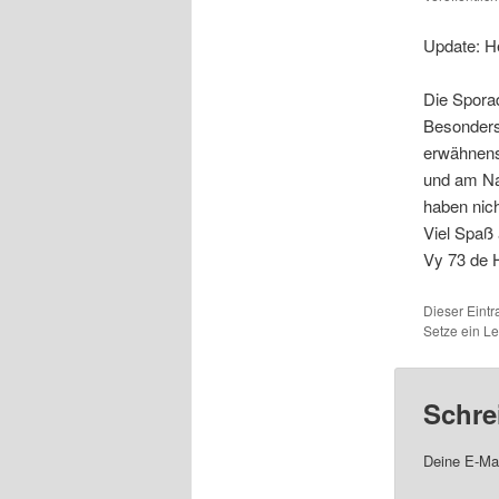
Update: He
Die Spora
Besonders
erwähnens
und am Nac
haben nic
Viel Spaß
Vy 73 de 
Dieser Eint
Setze ein L
Schre
Deine E-Mai