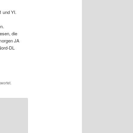
1 und YI.
n.
esen, die
morgen JA
 Nord-DL
wortet.