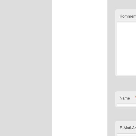
Komment
Name
E-Mail-A