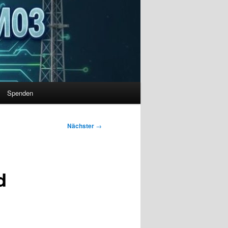
Spenden
Nächster
→
d