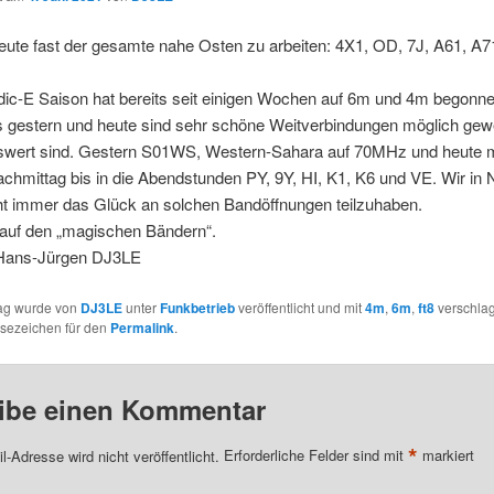
ute fast der gesamte nahe Osten zu arbeiten: 4X1, OD, 7J, A61, A7
dic-E Saison hat bereits seit einigen Wochen auf 6m und 4m begonne
 gestern und heute sind sehr schöne Weitverbindungen möglich gew
wert sind. Gestern S01WS, Western-Sahara auf 70MHz und heute 
hmittag bis in die Abendstunden PY, 9Y, HI, K1, K6 und VE. Wir in
ht immer das Glück an solchen Bandöffnungen teilzuhaben.
 auf den „magischen Bändern“.
Hans-Jürgen DJ3LE
rag wurde von
DJ3LE
unter
Funkbetrieb
veröffentlicht und mit
4m
,
6m
,
ft8
verschlag
esezeichen für den
Permalink
.
ibe einen Kommentar
*
l-Adresse wird nicht veröffentlicht.
Erforderliche Felder sind mit
markiert