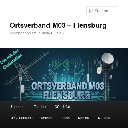
Zum
primären
Such
Inhalt
springen
Ortsverband M03 – Flensburg
Deutscher Amateur-Radio-Club e.V.
Hauptmenü
Über uns
Termine
QSL & Co
Jetzt Funkamateur werden!
Links
Kontakt
Notfunk