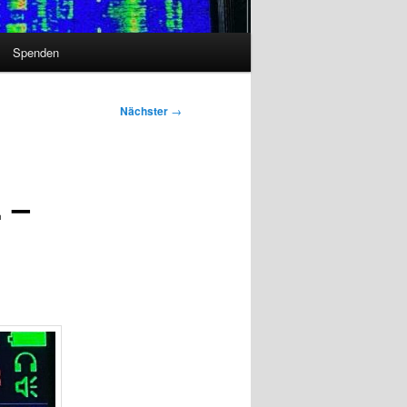
Spenden
Nächster
→
 –