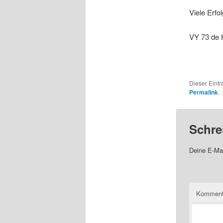
Viele Erf
VY 73 de
Dieser Eint
Permalink
.
Schre
Deine E-Mai
Komment