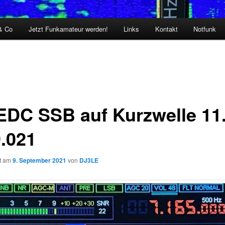
& Co
Jetzt Funkamateur werden!
Links
Kontakt
Notfunk
DC SSB auf Kurzwelle 11.
9.021
ht am
9. September 2021
von
DJ3LE