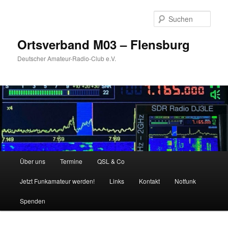
Zum
primären
Such
Inhalt
springen
Ortsverband M03 – Flensburg
Deutscher Amateur-Radio-Club e.V.
Hauptmenü
Über uns
Termine
QSL & Co
Jetzt Funkamateur werden!
Links
Kontakt
Notfunk
Spenden