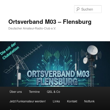
Zum
primären
Such
Inhalt
springen
Ortsverband M03 – Flensburg
Deutscher Amateur-Radio-Club e.V.
Hauptmenü
Über uns
Termine
QSL & Co
Jetzt Funkamateur werden!
Links
Kontakt
Notfunk